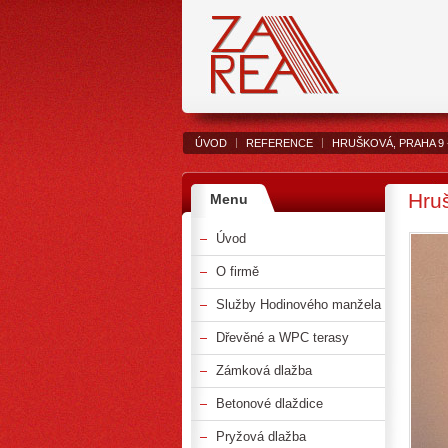
|
|
ÚVOD
REFERENCE
HRUŠKOVÁ, PRAHA 9 
Hru
Menu
Úvod
O firmě
Služby Hodinového manžela
Dřevěné a WPC terasy
Zámková dlažba
Betonové dlaždice
Pryžová dlažba